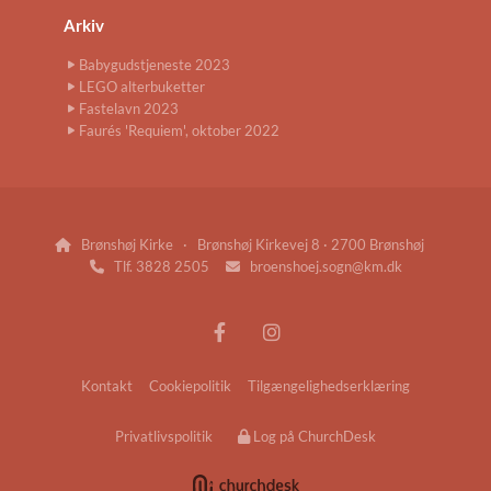
Arkiv
Babygudstjeneste 2023
LEGO alterbuketter
Fastelavn 2023
Faurés 'Requiem', oktober 2022
Brønshøj Kirke · Brønshøj Kirkevej 8 · 2700 Brønshøj

Tlf. 3828 2505
broenshoej.sogn@km.dk


Kontakt
Cookiepolitik
Tilgængelighedserklæring
Privatlivspolitik
Log på ChurchDesk