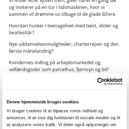
Vi finder 60’er kjolen frem, giver håret en gang lak
og inviterer på en tur i tidsmaskinen, hvor vi
sammen vil drømme os tilbage til de glade 60’ere.
Hvordan husker I teenagelivet med twist, idoler og
beatleshår?
Nye uddannelsesmuligheder, charterrejser og den
første månelanding?
Kvindernes indtog på arbejdsmarkedet og
velfærdsgoder som parcelhus, fjernsyn og bil?
Erindringsfabrikken
inviterer indenfor til
60'er
salon.
Denne hjemmeside bruger cookies
Vi bruger cookies til at tilpasse vores indhold og
annoncer, til at vise dig funktioner til sociale medier og til
at analysere vores trafik. Vi deler også oplysninger om