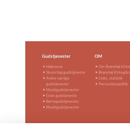
Gudstjenester
OM
Højmesse
Om Brønshøj Kirke
Skumringsgudstjeneste
Brønshøj Kirkegår
Andre særlige
Links, statistik
gudstjenester
Persondatapolitik
Musikgudstjenester
Grøn gudstjeneste
Børnegudstjenester
Musikgudstjenester