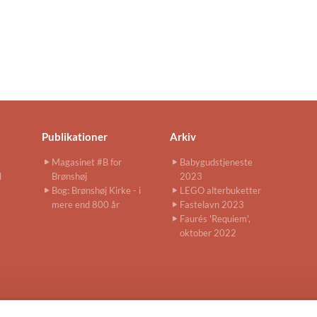
Publikationer
Arkiv
Magasinet #B for
Babygudstjeneste
d
Brønshøj
2023
Bog: Brønshøj Kirke - i
LEGO alterbuketter
mere end 800 år
Fastelavn 2023
Faurés 'Requiem',
oktober 2022