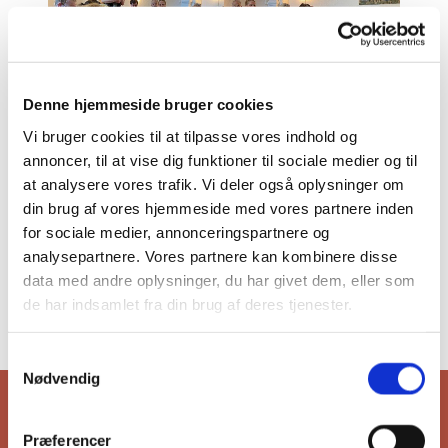
Denne hjemmeside bruger cookies
© jw
© jw
Vi bruger cookies til at tilpasse vores indhold og
annoncer, til at vise dig funktioner til sociale medier og til
at analysere vores trafik. Vi deler også oplysninger om
din brug af vores hjemmeside med vores partnere inden
for sociale medier, annonceringspartnere og
analysepartnere. Vores partnere kan kombinere disse
data med andre oplysninger, du har givet dem, eller som
de har indsamlet fra din brug af deres tjenester.
© jw
© jw
S
Nødvendig
a
m
Gudstjenester
t
Præferencer