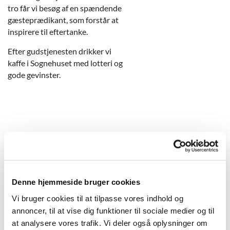
tro får vi besøg af en spændende
gæsteprædikant, som forstår at
inspirere til eftertanke.
Efter gudstjenesten drikker vi
kaffe i Sognehuset med lotteri og
gode gevinster.
______________________________________
______________________________________
_________________________
Høstgudstjeneste for hele
Denne hjemmeside bruger cookies
familien
Vi bruger cookies til at tilpasse vores indhold og
Denne søndag står i
annoncer, til at vise dig funktioner til sociale medier og til
taknemmelighedens tegn;
at analysere vores trafik. Vi deler også oplysninger om