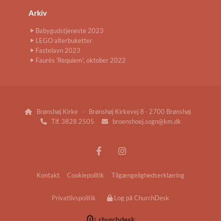
Arkiv
Babygudstjeneste 2023
LEGO alterbuketter
Fastelavn 2023
Faurés 'Requiem', oktober 2022
Brønshøj Kirke · Brønshøj Kirkevej 8 · 2700 Brønshøj

Tlf. 3828 2505
broenshoej.sogn@km.dk


Kontakt
Cookiepolitik
Tilgængelighedserklæring
Privatlivspolitik
Log på ChurchDesk