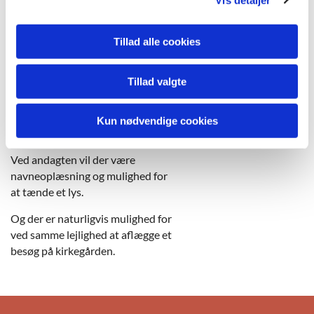
Allehelgensandagt
Allehelgensdag mindes vi de
Tillad alle cookies
mennesker, vi har kendt og mistet
i det forgangne år.
Tillad valgte
Mennesker, der har givet vores liv
fylde og mening.
Mennesker, vi holdt af og som vi
Kun nødvendige cookies
savner.
Ved andagten vil der være
navneoplæsning og mulighed for
at tænde et lys.
Og der er naturligvis mulighed for
ved samme lejlighed at aflægge et
besøg på kirkegården.