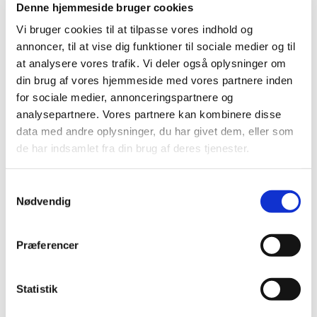
Denne hjemmeside bruger cookies
Vi bruger cookies til at tilpasse vores indhold og
annoncer, til at vise dig funktioner til sociale medier og til
at analysere vores trafik. Vi deler også oplysninger om
din brug af vores hjemmeside med vores partnere inden
for sociale medier, annonceringspartnere og
analysepartnere. Vores partnere kan kombinere disse
data med andre oplysninger, du har givet dem, eller som
de har indsamlet fra din brug af deres tjenester.
S
Nødvendig
a
m
t
Præferencer
y
k
k
Statistik
e