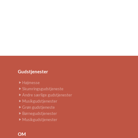
Gudstjenester
Højmesse
Skumringsgudstjeneste
Andre særlige gudstjenester
Musikgudstjenester
Grøn gudstjeneste
Børnegudstjenester
Musikgudstjenester
OM