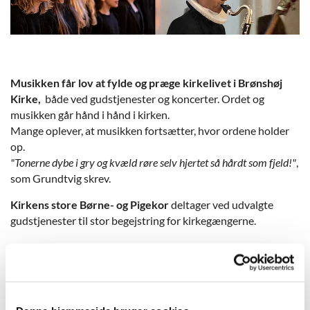
Musikken får lov at fylde og præge kirkelivet i Brønshøj
Kirke,
både ved gudstjenester og koncerter. Ordet og
musikken går hånd i hånd i kirken.
Mange oplever, at musikken fortsætter, hvor ordene holder
op.
"Tonerne dybe i gry og kvæld røre selv hjertet så hårdt som fjeld!"
,
som Grundtvig skrev.
Kirkens store Børne- og Pigekor
deltager ved udvalgte
gudstjenester til stor begejstring for kirkegængerne.
Kirken har et fremragende
voksenkor
, der - ud over at synge
ved gudstjenesterne - sammen med organisterne har opført
store klassiske værker for kor, solister og orkester - flere
gange i samarbejde med de unge sangere i kirkens Pigekor.