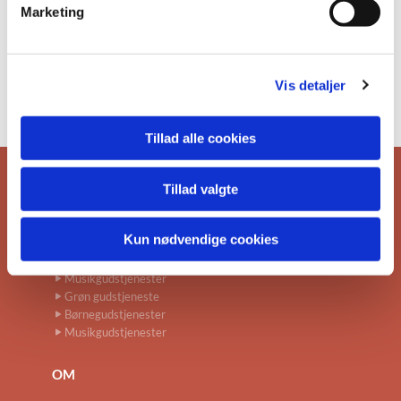
Marketing
a
l
g
Vis detaljer
Tillad alle cookies
Tillad valgte
Gudstjenester
Højmesse
Kun nødvendige cookies
Skumringsgudstjeneste
Andre særlige gudstjenester
Musikgudstjenester
Grøn gudstjeneste
Børnegudstjenester
Musikgudstjenester
OM