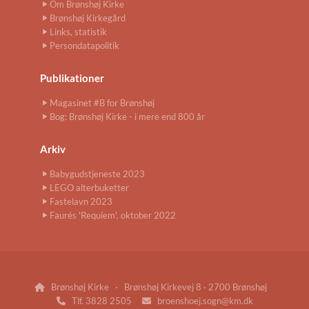
Om Brønshøj Kirke
Brønshøj Kirkegård
Links, statistik
Persondatapolitik
Publikationer
Magasinet #B for Brønshøj
Bog: Brønshøj Kirke - i mere end 800 år
Arkiv
Babygudstjeneste 2023
LEGO alterbuketter
Fastelavn 2023
Faurés 'Requiem', oktober 2022
Brønshøj Kirke · Brønshøj Kirkevej 8 · 2700 Brønshøj

Tlf. 3828 2505
broenshoej.sogn@km.dk

