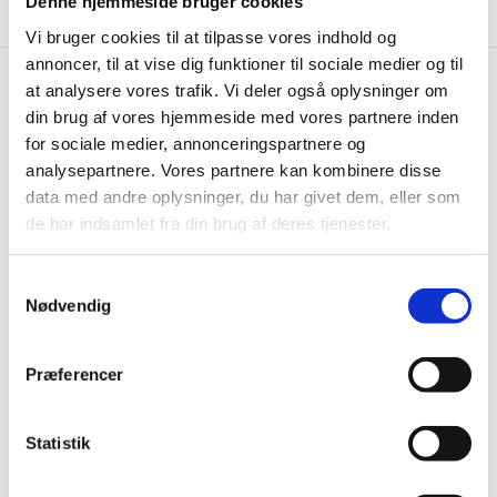
Denne hjemmeside bruger cookies
Vi bruger cookies til at tilpasse vores indhold og
annoncer, til at vise dig funktioner til sociale medier og til
at analysere vores trafik. Vi deler også oplysninger om
din brug af vores hjemmeside med vores partnere inden
Musikgudstjenester

for sociale medier, annonceringspartnere og
analysepartnere. Vores partnere kan kombinere disse
data med andre oplysninger, du har givet dem, eller som
de har indsamlet fra din brug af deres tjenester.
S
Nødvendig
a
m
t
Præferencer
y
k
k
Statistik
e
v