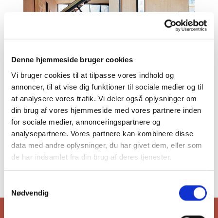
Denne hjemmeside bruger cookies
Vi bruger cookies til at tilpasse vores indhold og
© Peter Høvring
© Peter Høvring
annoncer, til at vise dig funktioner til sociale medier og til
at analysere vores trafik. Vi deler også oplysninger om
din brug af vores hjemmeside med vores partnere inden
for sociale medier, annonceringspartnere og
analysepartnere. Vores partnere kan kombinere disse
data med andre oplysninger, du har givet dem, eller som
de har indsamlet fra din brug af deres tjenester.
© Peter Høvring
© Peter Høvring
S
Nødvendig
a
m