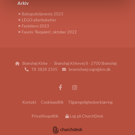
Arkiv
Babygudstjeneste 2023
LEGO alterbuketter
Fastelavn 2023
Faurés 'Requiem', oktober 2022
Brønshøj Kirke · Brønshøj Kirkevej 8 · 2700 Brønshøj

Tlf. 3828 2505
broenshoej.sogn@km.dk


Kontakt
Cookiepolitik
Tilgængelighedserklæring
Privatlivspolitik
Log på ChurchDesk