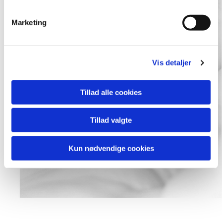
e
v
Marketing
a
l
g
Vis detaljer
Tillad alle cookies
Tillad valgte
Kun nødvendige cookies