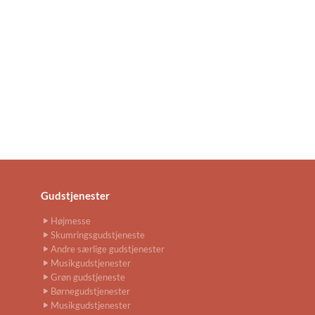
Gudstjenester
Højmesse
Skumringsgudstjeneste
Andre særlige gudstjenester
Musikgudstjenester
Grøn gudstjeneste
Børnegudstjenester
Musikgudstjenester