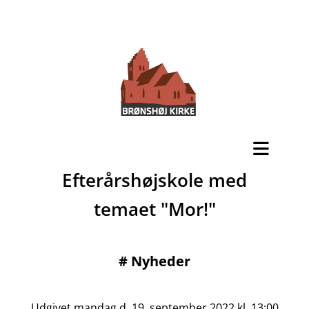
Efterårshøjskole med
temaet "Mor!"
#
Nyheder
Udgivet mandag d. 19. september 2022 kl. 13:00