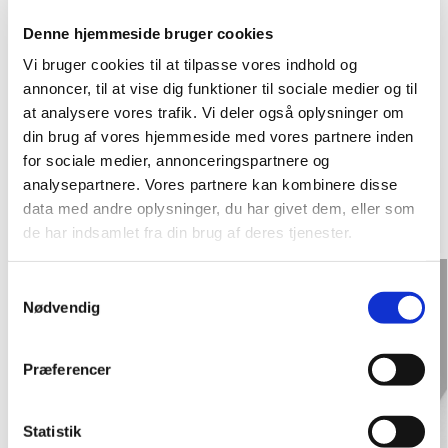
Denne hjemmeside bruger cookies
Vi bruger cookies til at tilpasse vores indhold og
annoncer, til at vise dig funktioner til sociale medier og til
at analysere vores trafik. Vi deler også oplysninger om
din brug af vores hjemmeside med vores partnere inden
for sociale medier, annonceringspartnere og
analysepartnere. Vores partnere kan kombinere disse
data med andre oplysninger, du har givet dem, eller som
de har indsamlet fra din brug af deres tjenester.
S
Nødvendig
a
m
t
Præferencer
y
k
k
Statistik