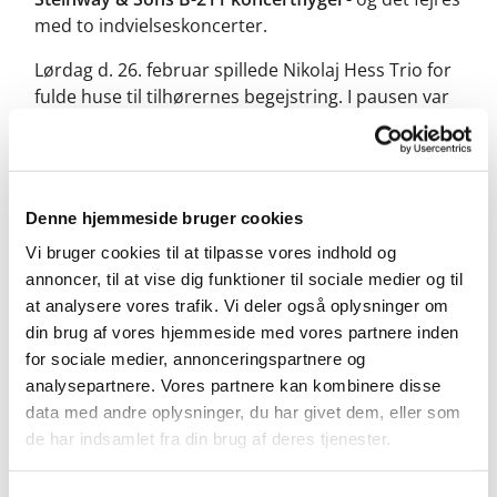
med to indvielseskoncerter.
Lørdag d. 26. februar spillede Nikolaj Hess Trio for
fulde huse til tilhørernes begejstring. I pausen var
der indvielsesreception med taler, vin og snacks.
Se flere billeder fra koncerten her.
Hvis du gik glip af koncerten, har du en ny chance
Denne hjemmeside bruger cookies
for at høre
Flygelfestival Part 2 lørdag d. 29. marts
,
Vi bruger cookies til at tilpasse vores indhold og
hvor
pianist Søren Rastogi
spiller værker af Chopin,
annoncer, til at vise dig funktioner til sociale medier og til
Beethoven og Liszt - og senere får selskab af
cellist
at analysere vores trafik. Vi deler også oplysninger om
Janne Fredens
. Sammen spiller de Johannes
din brug af vores hjemmeside med vores partnere inden
Brahms 'Sonate for cello og klaver i F-dur, opus 99'.
for sociale medier, annonceringspartnere og
analysepartnere. Vores partnere kan kombinere disse
data med andre oplysninger, du har givet dem, eller som
de har indsamlet fra din brug af deres tjenester.