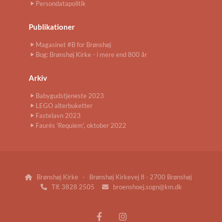
Persondatapolitik
Publikationer
Magasinet #B for Brønshøj
Bog: Brønshøj Kirke - i mere end 800 år
Arkiv
Babygudstjeneste 2023
LEGO alterbuketter
Fastelavn 2023
Faurés 'Requiem', oktober 2022
Brønshøj Kirke · Brønshøj Kirkevej 8 · 2700 Brønshøj

Tlf. 3828 2505
broenshoej.sogn@km.dk

