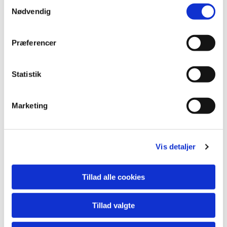
S
Du vil måske også kunne
Nødvendig
a
lide...
m
t
Præferencer
y
k
k
Statistik
e
v
Marketing
a
l
g
Vis detaljer
Tillad alle cookies
Tillad valgte