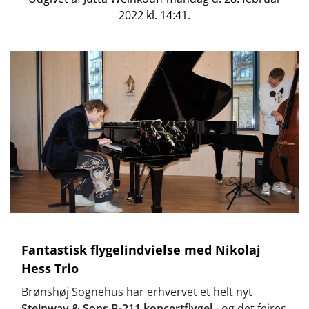
2022 kl. 14:41.
Fantastisk flygelindvielse med Nikolaj
Hess Trio
Brønshøj Sognehus har erhvervet et helt nyt
Steinway & Sons B-211 koncertflygel
- og det fejres