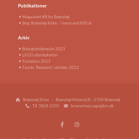
Publikationer
Magasinet #B for Brønshøj
Bog: Brønshøj Kirke - i mere end 800 år
Arkiv
Babygudstjeneste 2023
LEGO alterbuketter
Fastelavn 2023
Faurés 'Requiem', oktober 2022
Brønshøj Kirke · Brønshøj Kirkevej 8 · 2700 Brønshøj

Tlf. 3828 2505
broenshoej.sogn@km.dk

