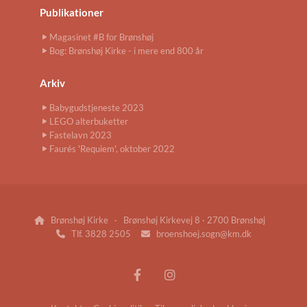
Publikationer
Magasinet #B for Brønshøj
Bog: Brønshøj Kirke - i mere end 800 år
Arkiv
Babygudstjeneste 2023
LEGO alterbuketter
Fastelavn 2023
Faurés 'Requiem', oktober 2022
Brønshøj Kirke · Brønshøj Kirkevej 8 · 2700 Brønshøj

Tlf. 3828 2505
broenshoej.sogn@km.dk

